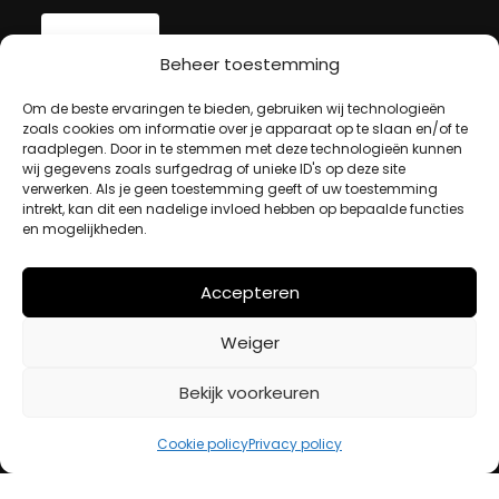
Beheer toestemming
MIJN ACCOUNT
Om de beste ervaringen te bieden, gebruiken wij technologieën
zoals cookies om informatie over je apparaat op te slaan en/of te
raadplegen. Door in te stemmen met deze technologieën kunnen
wij gegevens zoals surfgedrag of unieke ID's op deze site
Winkelwagen
verwerken. Als je geen toestemming geeft of uw toestemming
Afrekenen
intrekt, kan dit een nadelige invloed hebben op bepaalde functies
Mijn account
en mogelijkheden.
Accepteren
BETAALMETHODES
Weiger
iDeal
Bekijk voorkeuren
Bancontact
Creditcard
Cookie policy
Privacy policy
Openingstijden