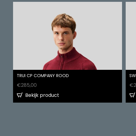
TRUI CP COMPANY ROOD
SW
€
285,00
€
Bekijk product