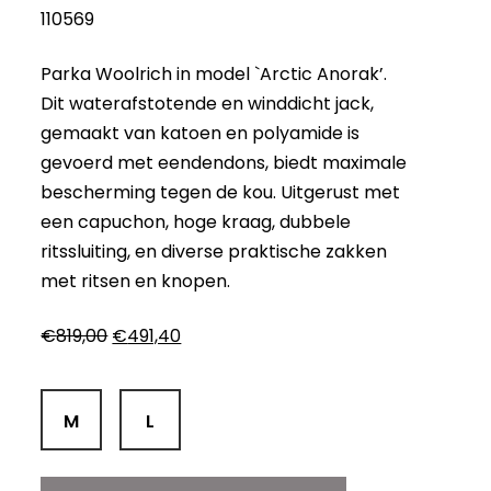
110569
Parka Woolrich in model `Arctic Anorak’.
Dit waterafstotende en winddicht jack,
gemaakt van katoen en polyamide is
gevoerd met eendendons, biedt maximale
bescherming tegen de kou. Uitgerust met
een capuchon, hoge kraag, dubbele
ritssluiting, en diverse praktische zakken
met ritsen en knopen.
Oorspronkelijke
Huidige
€
819,00
€
491,40
prijs
prijs
was:
is:
€819,00.
€491,40.
M
L