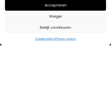
Mijn account
Accepteren
Weiger
BETAALMETHODES
Bekijk voorkeuren
iDeal
Cookie policy
Privacy policy
Bancontact
Creditcard
Openingstijden
Maandag
13:00 – 18:00
Dinsdag
10:00 – 18:00
Woensdag
10:00 – 18:00
Donderdag
10:00 – 18:00
Vrijdag
10:00 – 20:00
Zaterdag
10:00 – 17:00
Zondag (laatste vd maand)
12:00 – 17:00