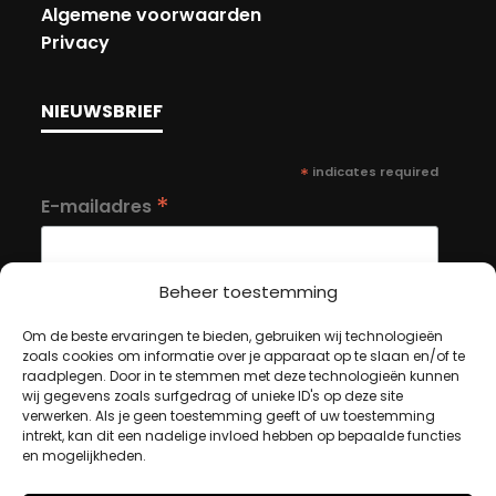
Algemene voorwaarden
Privacy
NIEUWSBRIEF
*
indicates required
*
E-mailadres
Beheer toestemming
Om de beste ervaringen te bieden, gebruiken wij technologieën
zoals cookies om informatie over je apparaat op te slaan en/of te
MIJN ACCOUNT
raadplegen. Door in te stemmen met deze technologieën kunnen
wij gegevens zoals surfgedrag of unieke ID's op deze site
verwerken. Als je geen toestemming geeft of uw toestemming
intrekt, kan dit een nadelige invloed hebben op bepaalde functies
Winkelwagen
en mogelijkheden.
Afrekenen