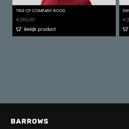
TRUI CP COMPANY ROOD
SW
€
285,00
€
Bekijk product