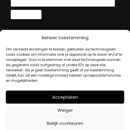
MIJN ACCOUNT
Beheer toestemming
Om de beste ervaringen te bieden, gebruiken wij technologieën
Winkelwagen
zoals cookies om informatie over je apparaat op te slaan en/of te
Afrekenen
raadplegen. Door in te stemmen met deze technologieën kunnen
wij gegevens zoals surfgedrag of unieke ID's op deze site
Mijn account
verwerken. Als je geen toestemming geeft of uw toestemming
intrekt, kan dit een nadelige invloed hebben op bepaalde functies
en mogelijkheden.
BETAALMETHODES
Accepteren
iDeal
Weiger
Bancontact
Creditcard
Bekijk voorkeuren