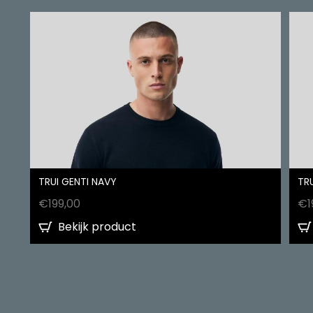
TRUI GENTI NAVY
TRU
€
199,00
€
1
Bekijk product