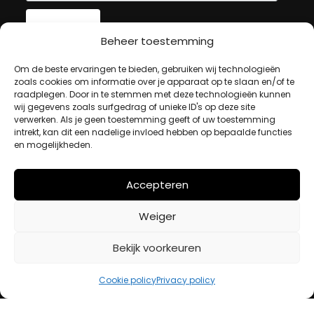
Beheer toestemming
MIJN ACCOUNT
Om de beste ervaringen te bieden, gebruiken wij technologieën
zoals cookies om informatie over je apparaat op te slaan en/of te
raadplegen. Door in te stemmen met deze technologieën kunnen
wij gegevens zoals surfgedrag of unieke ID's op deze site
Winkelwagen
verwerken. Als je geen toestemming geeft of uw toestemming
Afrekenen
intrekt, kan dit een nadelige invloed hebben op bepaalde functies
Mijn account
en mogelijkheden.
Accepteren
BETAALMETHODES
Weiger
iDeal
Bekijk voorkeuren
Bancontact
Creditcard
Cookie policy
Privacy policy
Openingstijden