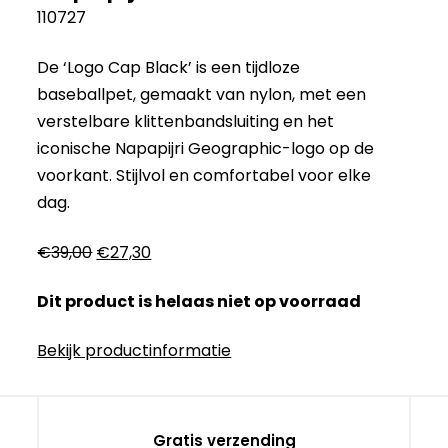
110727
De ‘Logo Cap Black’ is een tijdloze
baseballpet, gemaakt van nylon, met een
verstelbare klittenbandsluiting en het
iconische Napapijri Geographic-logo op de
voorkant. Stijlvol en comfortabel voor elke
dag.
Oorspronkelijke
Huidige
€
39,00
€
27,30
prijs
prijs
Dit product is helaas niet op voorraad
was:
is:
€39,00.
€27,30.
Bekijk productinformatie
Gratis verzending