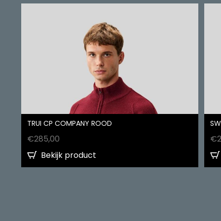
TRUI CP COMPANY ROOD
SW
€
285,00
€
Bekijk product