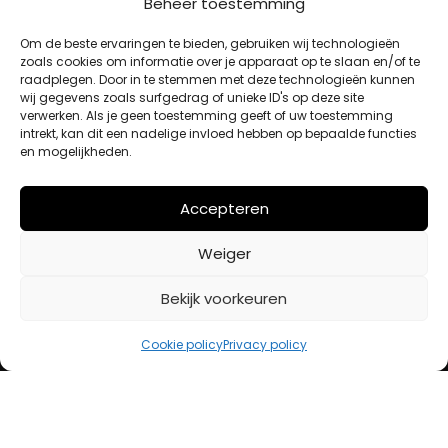
Beheer toestemming
MIJN ACCOUNT
Om de beste ervaringen te bieden, gebruiken wij technologieën
zoals cookies om informatie over je apparaat op te slaan en/of te
raadplegen. Door in te stemmen met deze technologieën kunnen
Winkelwagen
wij gegevens zoals surfgedrag of unieke ID's op deze site
Afrekenen
verwerken. Als je geen toestemming geeft of uw toestemming
intrekt, kan dit een nadelige invloed hebben op bepaalde functies
Mijn account
en mogelijkheden.
BETAALMETHODES
Accepteren
Weiger
iDeal
Bancontact
Bekijk voorkeuren
Creditcard
Cookie policy
Privacy policy
Openingstijden
Maandag
13:00 – 18:00
Dinsdag
10:00 – 18:00