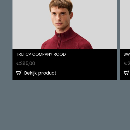
TRUI CP COMPANY ROOD
SW
€
285,00
€
Bekijk product