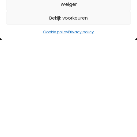
BETAALMETHODES
Weiger
Bekijk voorkeuren
iDeal
Bancontact
Cookie policy
Privacy policy
Creditcard
Openingstijden
Maandag
13:00 – 18:00
Dinsdag
10:00 – 18:00
Woensdag
10:00 – 18:00
Donderdag
10:00 – 18:00
Vrijdag
10:00 – 20:00
Zaterdag
10:00 – 17:00
Zondag (laatste vd maand)
12:00 – 17:00
Adres