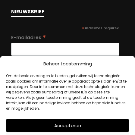
NIEUWSBRIEF
*
indicates required
*
E-mailadres
Beheer toestemming
Om de beste ervaringen te bieden, gebruiken wij technologieën
MIJN ACCOUNT
zoals cookies om informatie over je apparaat op te slaan en/of te
raadplegen. Door in te stemmen met deze technologieën kunnen
wij gegevens zoals surfgedrag of unieke ID's op deze site
verwerken. Als je geen toestemming geeft of uw toestemming
Winkelwagen
intrekt, kan dit een nadelige invloed hebben op bepaalde functies
en mogelijkheden.
Afrekenen
Mijn account
Accepteren