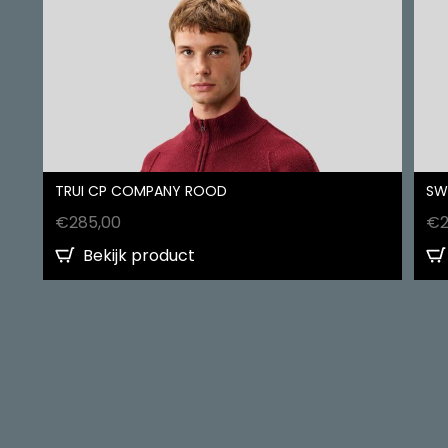
TRUI CP COMPANY ROOD
SW
€
285,00
€
Bekijk product