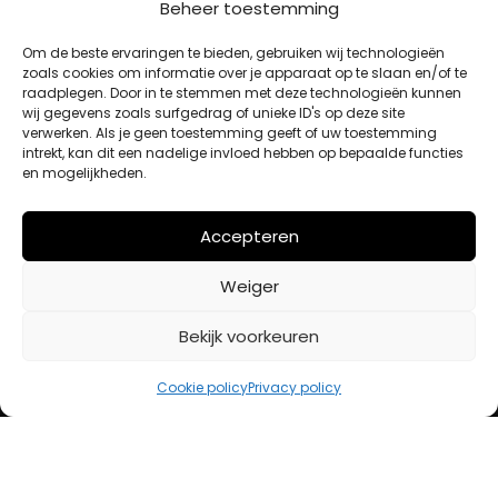
Beheer toestemming
MIJN ACCOUNT
Om de beste ervaringen te bieden, gebruiken wij technologieën
zoals cookies om informatie over je apparaat op te slaan en/of te
raadplegen. Door in te stemmen met deze technologieën kunnen
Winkelwagen
wij gegevens zoals surfgedrag of unieke ID's op deze site
Afrekenen
verwerken. Als je geen toestemming geeft of uw toestemming
intrekt, kan dit een nadelige invloed hebben op bepaalde functies
Mijn account
en mogelijkheden.
BETAALMETHODES
Accepteren
Weiger
iDeal
Bancontact
Bekijk voorkeuren
Creditcard
Cookie policy
Privacy policy
Openingstijden
Maandag
13:00 – 18:00
Dinsdag
10:00 – 18:00