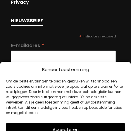
Privacy
NIEUWSBRIEF
*
indicates required
*
E-mailadres
Beheer toestemming
Om de beste ervaringen te bieden, gebruiken wij technologieën
zoals cookies om informatie over je apparaat op te slaan en/of te
MIJN ACCOUNT
raadplegen. Door in te stemmen met deze technologieën kunnen
wij gegevens zoals surfgedrag of unieke ID's op deze site
verwerken. Als je geen toestemming geeft of uw toestemming
intrekt, kan dit een nadelige invloed hebben op bepaalde functies
Winkelwagen
en mogelijkheden.
Afrekenen
Mijn account
Accepteren