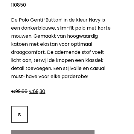
110850
De Polo Genti ‘Button’ in de kleur Navy is
een donkerblauwe, slim-fit polo met korte
mouwen. Gemaakt van hoogwaardig
katoen met elastan voor optimaal
draagcomfort. De ademende stof voelt
licht aan, terwijl de knopen een klassiek
detail toevoegen. Een stijlvolle en casual
must-have voor elke garderobe!
Oorspronkelijke
Huidige
€
99,00
€
69,30
prijs
prijs
was:
is:
€99,00.
€69,30.
S