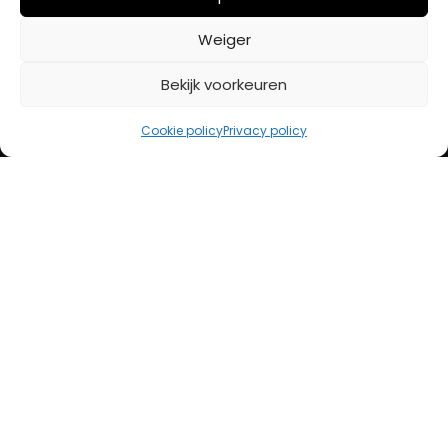
BETAALMETHODES
Weiger
Bekijk voorkeuren
iDeal
Bancontact
Cookie policy
Privacy policy
Creditcard
Openingstijden
Maandag
13:00 – 18:00
Dinsdag
10:00 – 18:00
Woensdag
10:00 – 18:00
Donderdag
10:00 – 18:00
Vrijdag
10:00 – 20:00
Zaterdag
10:00 – 17:00
Zondag (laatste vd maand)
12:00 – 17:00