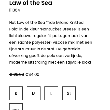
Law of the Sea
111364
Het Law of the Sea ‘Tide Milano Knitted
Polo’ in de kleur ‘Nantucket Breeze’ is een
lichtblauwe regular fit polo, gemaakt van
een zachte polyester-viscose mix met een
fijne structuur in de stof. De gebreide
afwerking geeft de polo een verfijnde,
moderne uitstraling met een stijlvolle look!
Oorspronkelijke
Huidige
€
120,00
€
84,00
prijs
prijs
was:
is:
€120,00.
€84,00.
S
M
L
XL