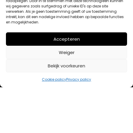
raadplegen. Door in te stemmen met deze technologieën kunnen
wij gegevens zoals surfgedrag of unieke ID's op deze site
Winkelwagen
verwerken. Als je geen toestemming geeft of uw toestemming
Afrekenen
intrekt, kan dit een nadelige invloed hebben op bepaalde functies
Mijn account
en mogelijkheden.
Accepteren
BETAALMETHODES
Weiger
iDeal
Bekijk voorkeuren
Bancontact
Creditcard
Cookie policy
Privacy policy
Openingstijden
Maandag
13:00 – 18:00
Dinsdag
10:00 – 18:00
Woensdag
10:00 – 18:00
Donderdag
10:00 – 18:00