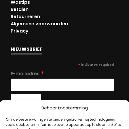
Wastips
Betalen
Retourneren
Algemene voorwaarden
Privacy
NIEUWSBRIEF
*
indicates required
*
E-mailadres
Beheer toestemming
MIJN ACCOUNT
Om de beste ervaringen te bieden, gebruiken wij technologieën
zoals cookies om informatie over je apparaat op te slaan en/of te