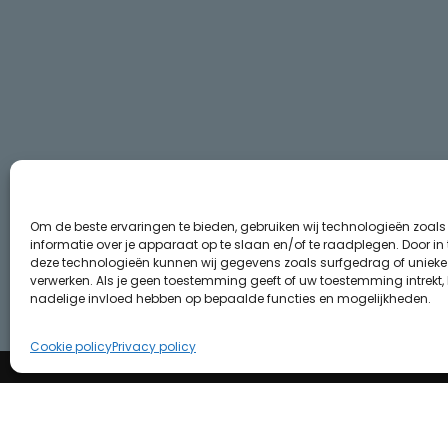
Om de beste ervaringen te bieden, gebruiken wij technologieën zoal
informatie over je apparaat op te slaan en/of te raadplegen. Door i
deze technologieën kunnen wij gegevens zoals surfgedrag of unieke I
verwerken. Als je geen toestemming geeft of uw toestemming intrekt, 
nadelige invloed hebben op bepaalde functies en mogelijkheden.
Cookie policy
Privacy policy