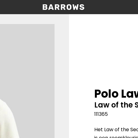
Polo La
Law of the 
111365
Het Law of the Sea
is een roomkleuri