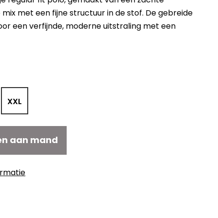
mix met een fijne structuur in de stof. De gebreide
oor een verfijnde, moderne uitstraling met een
elijke
idige
js
4,00.
XXL
en aan mand
ormatie