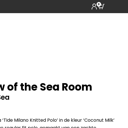
0
w of the Sea Room
Sea
 ‘Tide Milano Knitted Polo’ in de kleur ‘Coconut Milk’
ge regular fit polo, gemaakt van een zachte