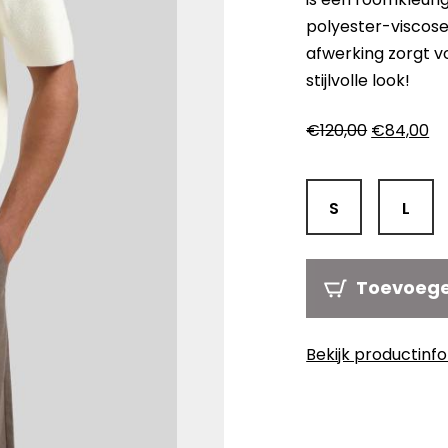
polyester-viscose 
afwerking zorgt v
stijlvolle look!
Oorspronk
Hu
€
120,00
€
84,00
prijs
pri
was:
is:
€120,00.
€8
S
L
Toevoeg
Bekijk productinf