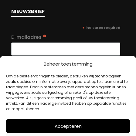
NIEUWSBRIEF
*
indicates required
*
E-mailadres
Beheer toestemming
Om de beste ervaringen te bieden, gebruiken wij technologieën
MIJN ACCOUNT
zoals cookies om informatie over je apparaat op te slaan en/of te
raadplegen. Door in te stemmen met deze technologieën kunnen
wij gegevens zoals surfgedrag of unieke ID's op deze site
verwerken. Als je geen toestemming geeft of uw toestemming
Winkelwagen
intrekt, kan dit een nadelige invloed hebben op bepaalde functies
en mogelijkheden.
Afrekenen
Mijn account
Accepteren