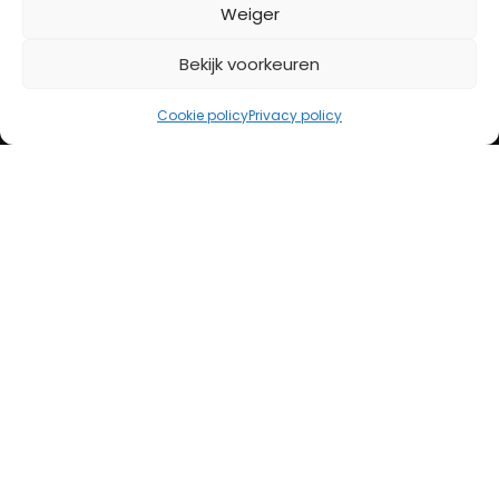
BETAALMETHODES
Weiger
Bekijk voorkeuren
iDeal
Bancontact
Cookie policy
Privacy policy
Creditcard
Openingstijden
Maandag
13:00 – 18:00
Dinsdag
10:00 – 18:00
Woensdag
10:00 – 18:00
Donderdag
10:00 – 18:00
Vrijdag
10:00 – 20:00
Zaterdag
10:00 – 17:00
Zondag (laatste vd maand)
12:00 – 17:00
Adres