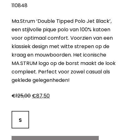
110848
Ma.Strum ‘Double Tipped Polo Jet Black’,
een stijlvolle pique polo van 100% katoen
voor optimaal comfort. Voorzien van een
klassiek design met witte strepen op de
kraag en mouwboorden. Het iconische
MA.STRUM logo op de borst maakt de look
compleet. Perfect voor zowel casual als
geklede gelegenheden!
Oorspronkelijke
Huidige
€
125,00
€
87,50
prijs
prijs
was:
is:
€125,00.
€87,50.
S