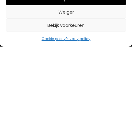
BETAALMETHODES
Weiger
Bekijk voorkeuren
iDeal
Bancontact
Cookie policy
Privacy policy
Creditcard
Openingstijden
Maandag
13:00 – 18:00
Dinsdag
10:00 – 18:00
Woensdag
10:00 – 18:00
Donderdag
10:00 – 18:00
Vrijdag
10:00 – 20:00
Zaterdag
10:00 – 17:00
Zondag (laatste vd maand)
12:00 – 17:00