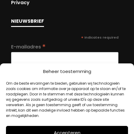
Privacy
NIEUWSBRIEF
*
indicates required
*
E-mailadres
Beheer toestemming
Om de beste ervaringen te bieden, gebruiken wij technologieën
zoals cookies om informatie over je apparaat op te slaan en/of te
MIJN ACCOUNT
raadplegen. Door in te stemmen met deze technologieën kunnen
wij gegevens zoals surfgedrag of unieke ID's op deze site
verwerken. Als je geen toestemming geeft of uw toestemming
intrekt, kan dit een nadelige invloed hebben op bepaalde functies
Winkelwagen
en mogelijkheden.
Afrekenen
Mijn account
Accepteren