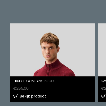
TRUI CP COMPANY ROOD
SW
€
285,00
€
Bekijk product