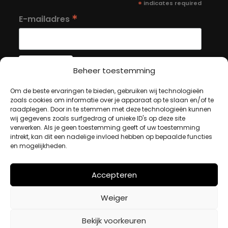
*
indicates required
*
E-mailadres
Beheer toestemming
Om de beste ervaringen te bieden, gebruiken wij technologieën
MIJN ACCOUNT
zoals cookies om informatie over je apparaat op te slaan en/of te
raadplegen. Door in te stemmen met deze technologieën kunnen
wij gegevens zoals surfgedrag of unieke ID's op deze site
Winkelwagen
verwerken. Als je geen toestemming geeft of uw toestemming
intrekt, kan dit een nadelige invloed hebben op bepaalde functies
Afrekenen
en mogelijkheden.
Mijn account
Accepteren
BETAALMETHODES
Weiger
Bekijk voorkeuren
iDeal