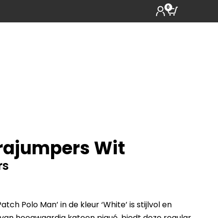
0
rajumpers Wit
rs
tch Polo Man’ in de kleur ‘White’ is stijlvol en
 van hoogwaardig katoen piqué, biedt deze regular