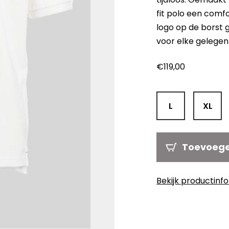
fit polo een comf
logo op de borst g
voor elke gelegen
€
119,00
L
XL
Toevoeg
Bekijk productinf