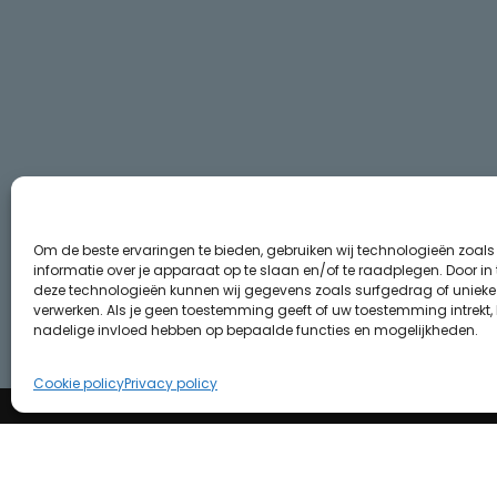
Om de beste ervaringen te bieden, gebruiken wij technologieën zoal
informatie over je apparaat op te slaan en/of te raadplegen. Door i
deze technologieën kunnen wij gegevens zoals surfgedrag of unieke I
verwerken. Als je geen toestemming geeft of uw toestemming intrekt, 
nadelige invloed hebben op bepaalde functies en mogelijkheden.
Cookie policy
Privacy policy