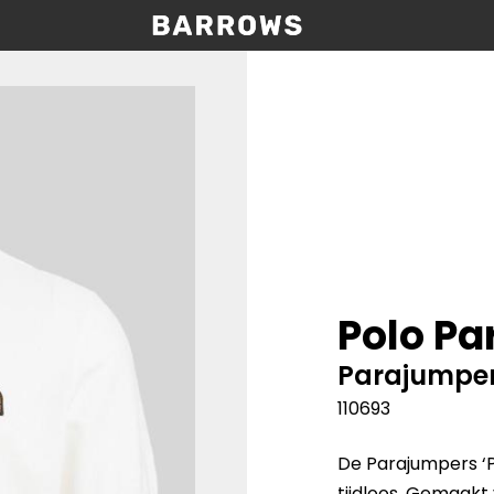
Polo Pa
Parajumpe
110693
De Parajumpers ‘Pa
tijdloos. Gemaakt