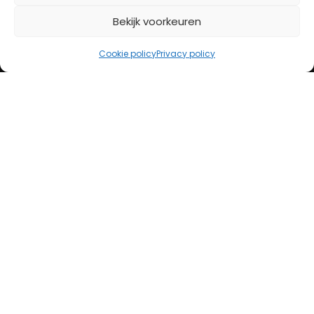
Bekijk voorkeuren
iDeal
Bancontact
Cookie policy
Privacy policy
Creditcard
Openingstijden
Maandag
13:00 – 18:00
Dinsdag
10:00 – 18:00
Woensdag
10:00 – 18:00
Donderdag
10:00 – 18:00
Vrijdag
10:00 – 20:00
Zaterdag
10:00 – 17:00
Zondag (laatste vd maand)
12:00 – 17:00
Adres
Steenweg 50