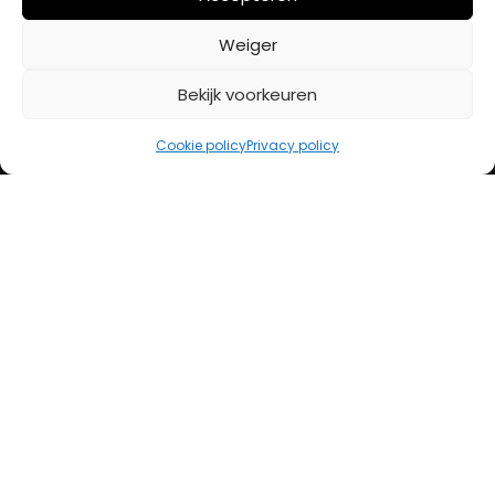
BETAALMETHODES
Weiger
Bekijk voorkeuren
iDeal
Bancontact
Cookie policy
Privacy policy
Creditcard
Openingstijden
Maandag
13:00 – 18:00
Dinsdag
10:00 – 18:00
Woensdag
10:00 – 18:00
Donderdag
10:00 – 18:00
Vrijdag
10:00 – 20:00
Zaterdag
10:00 – 17:00
Zondag (laatste vd maand)
12:00 – 17:00