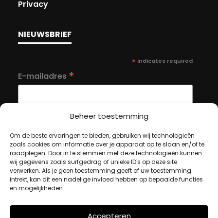
Privacy
NIEUWSBRIEF
*
indicates required
*
E-mailadres
Beheer toestemming
Om de beste ervaringen te bieden, gebruiken wij technologieën
zoals cookies om informatie over je apparaat op te slaan en/of te
MIJN ACCOUNT
raadplegen. Door in te stemmen met deze technologieën kunnen
wij gegevens zoals surfgedrag of unieke ID's op deze site
verwerken. Als je geen toestemming geeft of uw toestemming
intrekt, kan dit een nadelige invloed hebben op bepaalde functies
Winkelwagen
en mogelijkheden.
Afrekenen
Mijn account
Accepteren