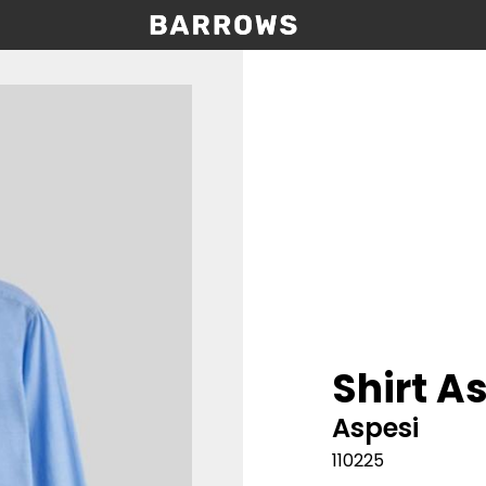
Shirt A
Aspesi
110225