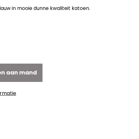
blauw in mooie dunne kwaliteit katoen.
elijke
idige
js
5,40.
en aan mand
ormatie