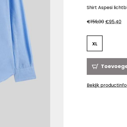
Shirt Aspesi licht
Oorspronk
Hu
€
159,00
€
95,40
prijs
pri
was:
is:
€159,00.
€9
XL
Toevoeg
Bekijk productinf