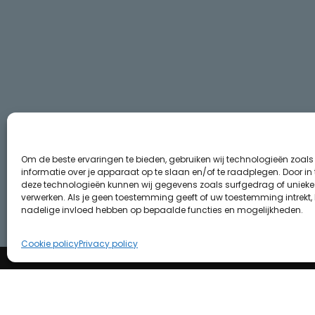
Om de beste ervaringen te bieden, gebruiken wij technologieën zoal
informatie over je apparaat op te slaan en/of te raadplegen. Door i
deze technologieën kunnen wij gegevens zoals surfgedrag of unieke I
verwerken. Als je geen toestemming geeft of uw toestemming intrekt, 
nadelige invloed hebben op bepaalde functies en mogelijkheden.
Cookie policy
Privacy policy