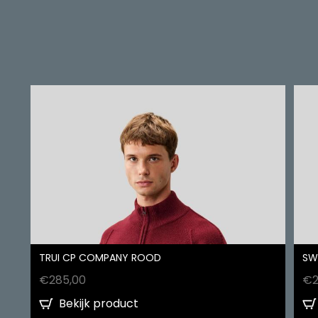
TRUI CP COMPANY ROOD
SW
€
285,00
€
Bekijk product