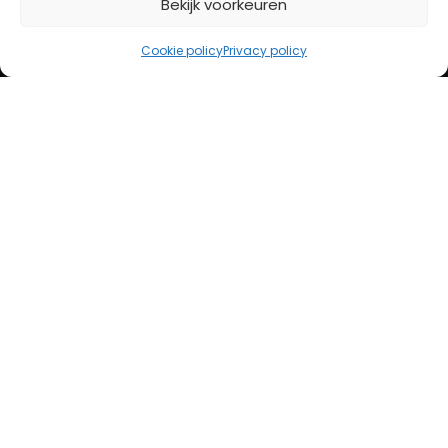
Bekijk voorkeuren
iDeal
Bancontact
Cookie policy
Privacy policy
Creditcard
Openingstijden
Maandag
13:00 – 18:00
Dinsdag
10:00 – 18:00
Woensdag
10:00 – 18:00
Donderdag
10:00 – 18:00
Vrijdag
10:00 – 20:00
Zaterdag
10:00 – 17:00
Zondag (laatste vd maand)
12:00 – 17:00
Adres
Steenweg 50
5707 CH Helmond