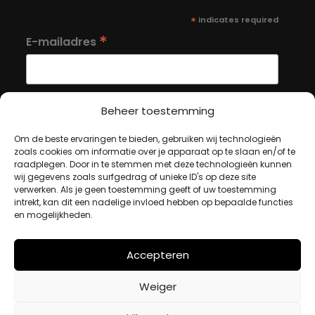
*
indicates required
*
E-mailadres
Beheer toestemming
Om de beste ervaringen te bieden, gebruiken wij technologieën
MIJN ACCOUNT
zoals cookies om informatie over je apparaat op te slaan en/of te
raadplegen. Door in te stemmen met deze technologieën kunnen
wij gegevens zoals surfgedrag of unieke ID's op deze site
verwerken. Als je geen toestemming geeft of uw toestemming
Winkelwagen
intrekt, kan dit een nadelige invloed hebben op bepaalde functies
Afrekenen
en mogelijkheden.
Mijn account
Accepteren
BETAALMETHODES
Weiger