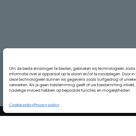
Om de beste ervaringen te bieden, gebruiken wij technologieën zoal
informatie over je apparaat op te slaan en/of te raadplegen. Door i
deze technologieën kunnen wij gegevens zoals surfgedrag of unieke I
verwerken. Als je geen toestemming geeft of uw toestemming intrekt, 
nadelige invloed hebben op bepaalde functies en mogelijkheden.
Cookie policy
Privacy policy