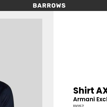
Shirt A
Armani Ex
111057