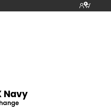
0
X Navy
change