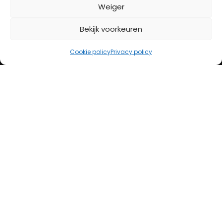
BETAALMETHODES
Weiger
Bekijk voorkeuren
iDeal
Bancontact
Cookie policy
Privacy policy
Creditcard
Openingstijden
Maandag
13:00 – 18:00
Dinsdag
10:00 – 18:00
Woensdag
10:00 – 18:00
Donderdag
10:00 – 18:00
Vrijdag
10:00 – 20:00
Zaterdag
10:00 – 17:00
Zondag (laatste vd maand)
12:00 – 17:00
Adres