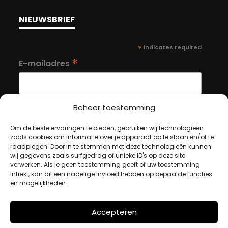
NIEUWSBRIEF
*
indicates required
*
E-mailadres
Beheer toestemming
Om de beste ervaringen te bieden, gebruiken wij technologieën
MIJN ACCOUNT
zoals cookies om informatie over je apparaat op te slaan en/of te
raadplegen. Door in te stemmen met deze technologieën kunnen
wij gegevens zoals surfgedrag of unieke ID's op deze site
verwerken. Als je geen toestemming geeft of uw toestemming
Winkelwagen
intrekt, kan dit een nadelige invloed hebben op bepaalde functies
en mogelijkheden.
Afrekenen
Mijn account
Accepteren