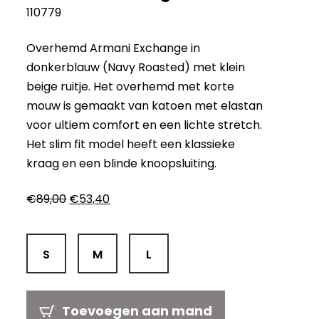
110779
Overhemd Armani Exchange in
donkerblauw (Navy Roasted) met klein
beige ruitje. Het overhemd met korte
mouw is gemaakt van katoen met elastan
voor ultiem comfort en een lichte stretch.
Het slim fit model heeft een klassieke
kraag en een blinde knoopsluiting.
Oorspronkelijke
Huidige
€
89,00
€
53,40
prijs
prijs
was:
is:
€89,00.
€53,40.
S
M
L
Toevoegen aan mand