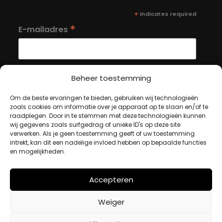
*
indicates required
*
E-mailadres
Beheer toestemming
Om de beste ervaringen te bieden, gebruiken wij technologieën
MIJN ACCOUNT
zoals cookies om informatie over je apparaat op te slaan en/of te
raadplegen. Door in te stemmen met deze technologieën kunnen
wij gegevens zoals surfgedrag of unieke ID's op deze site
verwerken. Als je geen toestemming geeft of uw toestemming
Winkelwagen
intrekt, kan dit een nadelige invloed hebben op bepaalde functies
Afrekenen
en mogelijkheden.
Mijn account
Accepteren
BETAALMETHODES
Weiger