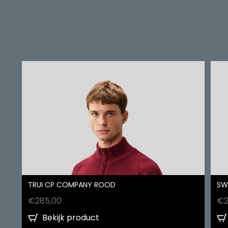
TRUI CP COMPANY ROOD
SW
€
285,00
€
Bekijk product