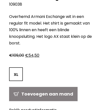
109038
Overhemd Armani Exchange wit in een
regular fit model. Het shirt is gemaakt van
100% linnen en heeft een blinde
knoopsluiting. Het logo AX staat klein op de
borst.
Oorspronkelijke
Huidige
€
109,00
€
54,50
prijs
prijs
was:
is:
€109,00.
€54,50.
XL
Toevoegen aan mand