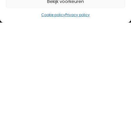
Bekijk voorkeuren
iDeal
Bancontact
Cookie policy
Privacy policy
Creditcard
Openingstijden
Maandag
13:00 – 18:00
Dinsdag
10:00 – 18:00
Woensdag
10:00 – 18:00
Donderdag
10:00 – 18:00
Vrijdag
10:00 – 20:00
Zaterdag
10:00 – 17:00
Zondag (laatste vd maand)
12:00 – 17:00
Adres
Steenweg 50
5707 CH Helmond