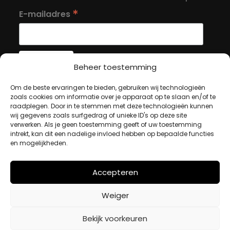
*
E-mailadres
Beheer toestemming
Om de beste ervaringen te bieden, gebruiken wij technologieën
MIJN ACCOUNT
zoals cookies om informatie over je apparaat op te slaan en/of te
raadplegen. Door in te stemmen met deze technologieën kunnen
wij gegevens zoals surfgedrag of unieke ID's op deze site
Winkelwagen
verwerken. Als je geen toestemming geeft of uw toestemming
intrekt, kan dit een nadelige invloed hebben op bepaalde functies
Afrekenen
en mogelijkheden.
Mijn account
Accepteren
BETAALMETHODES
Weiger
iDeal
Bekijk voorkeuren