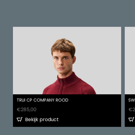
TRUI CP COMPANY ROOD
SW
€
285,00
€
Bekijk product