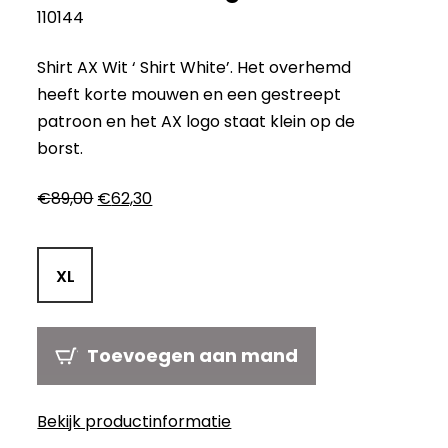
110144
Shirt AX Wit ‘ Shirt White’. Het overhemd
heeft korte mouwen en een gestreept
patroon en het AX logo staat klein op de
borst.
Oorspronkelijke
Huidige
€
89,00
€
62,30
prijs
prijs
was:
is:
€89,00.
€62,30.
XL
Toevoegen aan mand
Bekijk productinformatie