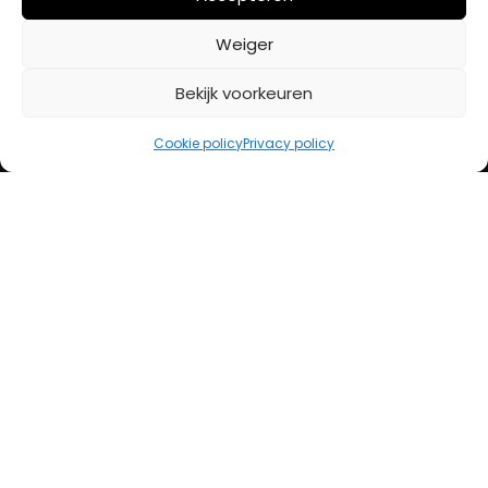
BETAALMETHODES
Weiger
Bekijk voorkeuren
iDeal
Bancontact
Cookie policy
Privacy policy
Creditcard
Openingstijden
Maandag
13:00 – 18:00
Dinsdag
10:00 – 18:00
Woensdag
10:00 – 18:00
Donderdag
10:00 – 18:00
Vrijdag
10:00 – 20:00
Zaterdag
10:00 – 17:00
Zondag (laatste vd maand)
12:00 – 17:00