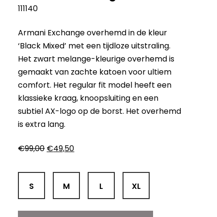
111140
Armani Exchange overhemd in de kleur
‘Black Mixed’ met een tijdloze uitstraling.
Het zwart melange-kleurige overhemd is
gemaakt van zachte katoen voor ultiem
comfort. Het regular fit model heeft een
klassieke kraag, knoopsluiting en een
subtiel AX-logo op de borst. Het overhemd
is extra lang.
Oorspronkelijke
Huidige
€
99,00
€
49,50
prijs
prijs
was:
is:
€99,00.
€49,50.
S
M
L
XL