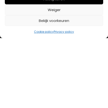
BETAALMETHODES
Weiger
Bekijk voorkeuren
iDeal
Bancontact
Cookie policy
Privacy policy
Creditcard
Openingstijden
Maandag
13:00 – 18:00
Dinsdag
10:00 – 18:00
Woensdag
10:00 – 18:00
Donderdag
10:00 – 18:00
Vrijdag
10:00 – 20:00
Zaterdag
10:00 – 17:00
Zondag (laatste vd maand)
12:00 – 17:00