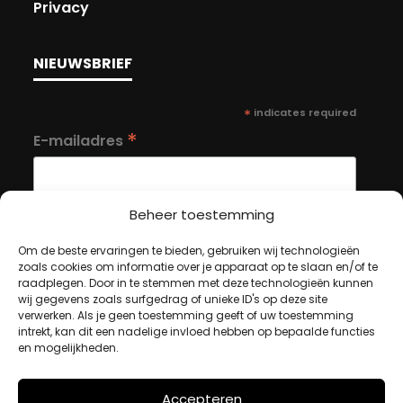
Privacy
NIEUWSBRIEF
*
indicates required
*
E-mailadres
Beheer toestemming
Om de beste ervaringen te bieden, gebruiken wij technologieën
zoals cookies om informatie over je apparaat op te slaan en/of te
MIJN ACCOUNT
raadplegen. Door in te stemmen met deze technologieën kunnen
wij gegevens zoals surfgedrag of unieke ID's op deze site
verwerken. Als je geen toestemming geeft of uw toestemming
intrekt, kan dit een nadelige invloed hebben op bepaalde functies
Winkelwagen
en mogelijkheden.
Afrekenen
Mijn account
Accepteren