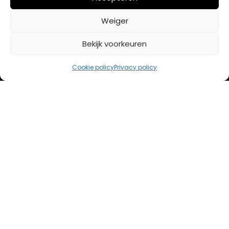
BETAALMETHODES
Weiger
Bekijk voorkeuren
iDeal
Bancontact
Cookie policy
Privacy policy
Creditcard
Openingstijden
Maandag
13:00 – 18:00
Dinsdag
10:00 – 18:00
Woensdag
10:00 – 18:00
Donderdag
10:00 – 18:00
Vrijdag
10:00 – 20:00
Zaterdag
10:00 – 17:00
Zondag (laatste vd maand)
12:00 – 17:00