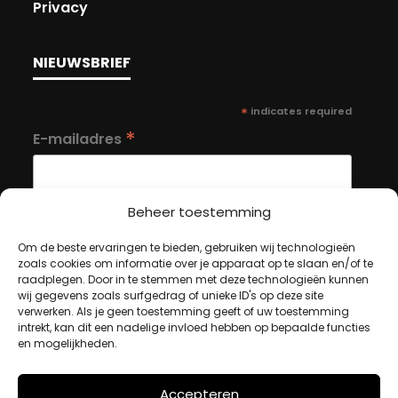
Privacy
NIEUWSBRIEF
*
indicates required
*
E-mailadres
Beheer toestemming
Om de beste ervaringen te bieden, gebruiken wij technologieën
zoals cookies om informatie over je apparaat op te slaan en/of te
MIJN ACCOUNT
raadplegen. Door in te stemmen met deze technologieën kunnen
wij gegevens zoals surfgedrag of unieke ID's op deze site
verwerken. Als je geen toestemming geeft of uw toestemming
intrekt, kan dit een nadelige invloed hebben op bepaalde functies
Winkelwagen
en mogelijkheden.
Afrekenen
Mijn account
Accepteren