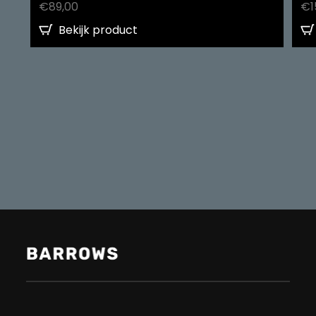
€
89,00
€
1
Bekijk product