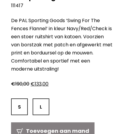
111417
De PAL Sporting Goods ‘Swing For The
Fences Flannel’ in kleur Navy/Red/Check is
een stoer ruitshirt van katoen. Voorzien
van borstzak met patch en afgewerkt met
print en borduursel op de mouwen.
Comfortabel en sportief met een
moderne uitstraling!
Oorspronkelijke
Huidige
€
190,00
€
133,00
prijs
prijs
was:
is:
€190,00.
€133,00.
S
L
Toevoegen aan mand