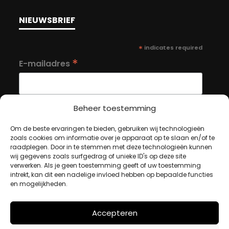
NIEUWSBRIEF
*
indicates required
*
E-mailadres
Beheer toestemming
Om de beste ervaringen te bieden, gebruiken wij technologieën
MIJN ACCOUNT
zoals cookies om informatie over je apparaat op te slaan en/of te
raadplegen. Door in te stemmen met deze technologieën kunnen
wij gegevens zoals surfgedrag of unieke ID's op deze site
verwerken. Als je geen toestemming geeft of uw toestemming
Winkelwagen
intrekt, kan dit een nadelige invloed hebben op bepaalde functies
en mogelijkheden.
Afrekenen
Mijn account
Accepteren