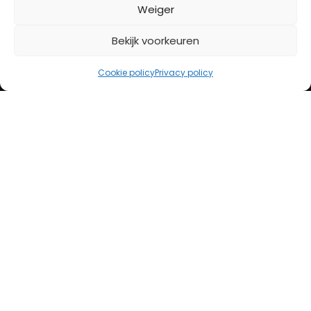
BETAALMETHODES
Weiger
Bekijk voorkeuren
iDeal
Bancontact
Cookie policy
Privacy policy
Creditcard
Openingstijden
Maandag
13:00 – 18:00
Dinsdag
10:00 – 18:00
Woensdag
10:00 – 18:00
Donderdag
10:00 – 18:00
Vrijdag
10:00 – 20:00
Zaterdag
10:00 – 17:00
Zondag (laatste vd maand)
12:00 – 17:00
Adres