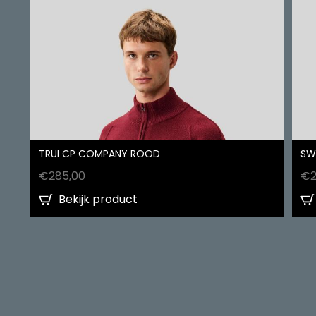
TRUI CP COMPANY ROOD
SW
€
285,00
€
Bekijk product