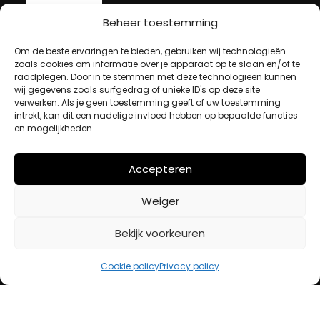
Beheer toestemming
MIJN ACCOUNT
Om de beste ervaringen te bieden, gebruiken wij technologieën
zoals cookies om informatie over je apparaat op te slaan en/of te
raadplegen. Door in te stemmen met deze technologieën kunnen
Winkelwagen
wij gegevens zoals surfgedrag of unieke ID's op deze site
verwerken. Als je geen toestemming geeft of uw toestemming
Afrekenen
intrekt, kan dit een nadelige invloed hebben op bepaalde functies
Mijn account
en mogelijkheden.
BETAALMETHODES
Accepteren
Weiger
iDeal
Bekijk voorkeuren
Bancontact
Creditcard
Cookie policy
Privacy policy
Openingstijden
Maandag
13:00 – 18:00