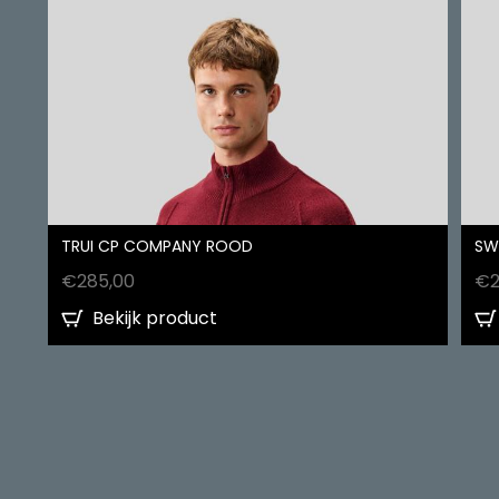
TRUI CP COMPANY ROOD
SW
€
285,00
€
Bekijk product