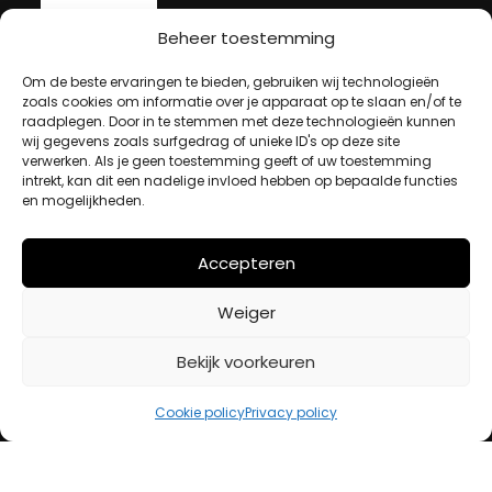
Beheer toestemming
MIJN ACCOUNT
Om de beste ervaringen te bieden, gebruiken wij technologieën
zoals cookies om informatie over je apparaat op te slaan en/of te
raadplegen. Door in te stemmen met deze technologieën kunnen
Winkelwagen
wij gegevens zoals surfgedrag of unieke ID's op deze site
verwerken. Als je geen toestemming geeft of uw toestemming
Afrekenen
intrekt, kan dit een nadelige invloed hebben op bepaalde functies
Mijn account
en mogelijkheden.
Accepteren
BETAALMETHODES
Weiger
iDeal
Bekijk voorkeuren
Bancontact
Creditcard
Cookie policy
Privacy policy
Openingstijden
Maandag
13:00 – 18:00