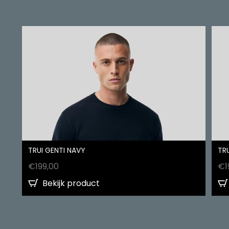
TRUI GENTI NAVY
TRU
€
199,00
€
1
Bekijk product