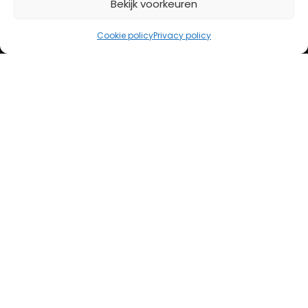
Bekijk voorkeuren
Openingstijden
Cookie policy
Privacy policy
Maandag
13:00 – 18:00
Dinsdag
10:00 – 18:00
Woensdag
10:00 – 18:00
Donderdag
10:00 – 18:00
Vrijdag
10:00 – 20:00
Zaterdag
10:00 – 17:00
Zondag (laatste vd maand)
12:00 – 17:00
Adres
Steenweg 50
5707 CH Helmond