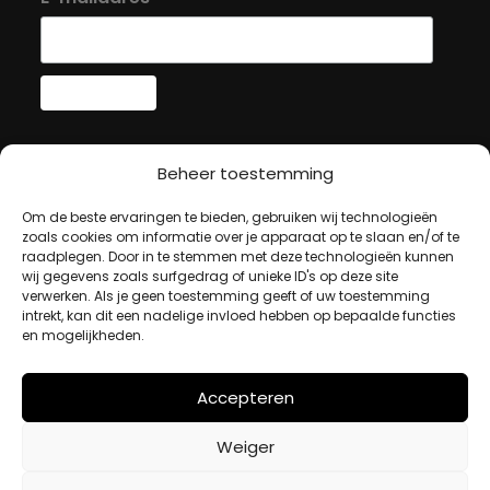
MIJN ACCOUNT
Beheer toestemming
Om de beste ervaringen te bieden, gebruiken wij technologieën
Winkelwagen
zoals cookies om informatie over je apparaat op te slaan en/of te
raadplegen. Door in te stemmen met deze technologieën kunnen
Afrekenen
wij gegevens zoals surfgedrag of unieke ID's op deze site
Mijn account
verwerken. Als je geen toestemming geeft of uw toestemming
intrekt, kan dit een nadelige invloed hebben op bepaalde functies
en mogelijkheden.
BETAALMETHODES
Accepteren
iDeal
Weiger
Bancontact
Creditcard