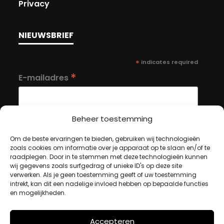
Privacy
NIEUWSBRIEF
*
indicates required
*
E-mailadres
Beheer toestemming
Om de beste ervaringen te bieden, gebruiken wij technologieën
zoals cookies om informatie over je apparaat op te slaan en/of te
MIJN ACCOUNT
raadplegen. Door in te stemmen met deze technologieën kunnen
wij gegevens zoals surfgedrag of unieke ID's op deze site
verwerken. Als je geen toestemming geeft of uw toestemming
intrekt, kan dit een nadelige invloed hebben op bepaalde functies
Winkelwagen
en mogelijkheden.
Afrekenen
Mijn account
Accepteren