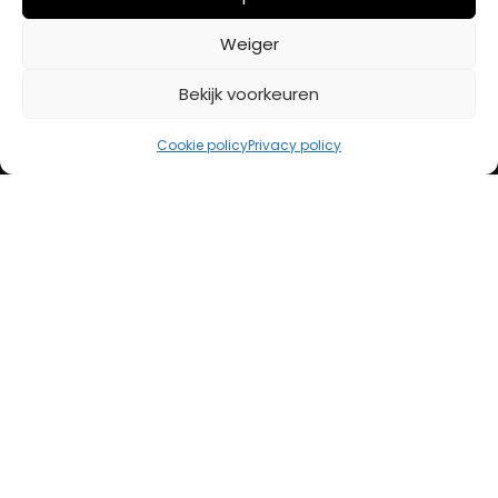
BETAALMETHODES
Weiger
Bekijk voorkeuren
iDeal
Bancontact
Cookie policy
Privacy policy
Creditcard
Openingstijden
Maandag
13:00 – 18:00
Dinsdag
10:00 – 18:00
Woensdag
10:00 – 18:00
Donderdag
10:00 – 18:00
Vrijdag
10:00 – 20:00
Zaterdag
10:00 – 17:00
Zondag (laatste vd maand)
12:00 – 17:00