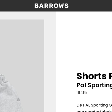
Shorts 
Pal Sporti
111415
De PAL Sporting Go
een comfortabele 