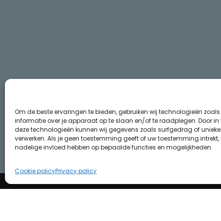
Om de beste ervaringen te bieden, gebruiken wij technologieën zoal
informatie over je apparaat op te slaan en/of te raadplegen. Door i
deze technologieën kunnen wij gegevens zoals surfgedrag of unieke I
verwerken. Als je geen toestemming geeft of uw toestemming intrekt, 
nadelige invloed hebben op bepaalde functies en mogelijkheden.
Cookie policy
Privacy policy