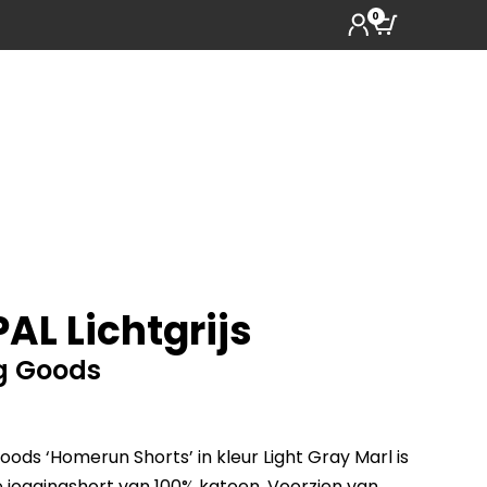
0
PAL Lichtgrijs
ng Goods
ods ‘Homerun Shorts’ in kleur Light Gray Marl is
joggingshort van 100% katoen. Voorzien van