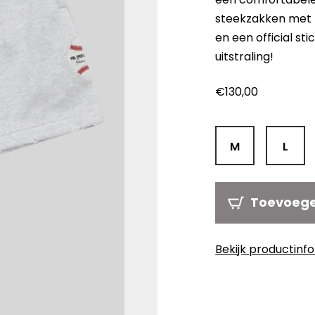
steekzakken met k
en een official st
uitstraling!
€
130,00
M
L
Toevoeg
Bekijk productinf