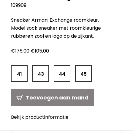
109909
Sneaker Armani Exchange roomkleur.
Model sock sneaker met roomkleurige
rubberen zool en logo op de zijkant.
Oorspronkelijke
Huidige
€
175,00
€
105,00
prijs
prijs
was:
is:
€175,00.
€105,00.
41
43
44
45
Toevoegen aan mand
Bekijk productinformatie