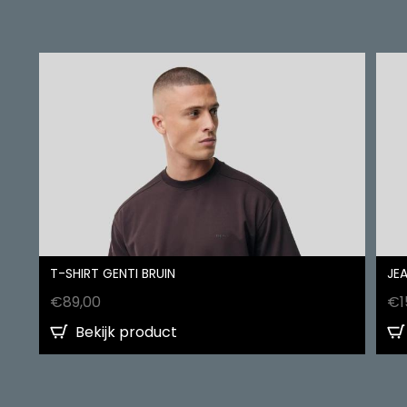
T-SHIRT GENTI BRUIN
JEA
€
89,00
€
1
Bekijk product