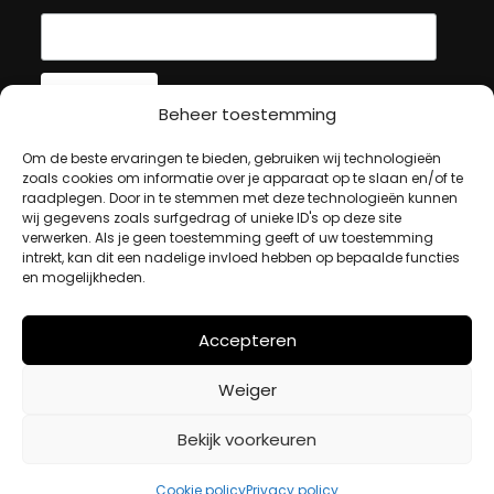
Beheer toestemming
MIJN ACCOUNT
Om de beste ervaringen te bieden, gebruiken wij technologieën
zoals cookies om informatie over je apparaat op te slaan en/of te
raadplegen. Door in te stemmen met deze technologieën kunnen
wij gegevens zoals surfgedrag of unieke ID's op deze site
Winkelwagen
verwerken. Als je geen toestemming geeft of uw toestemming
Afrekenen
intrekt, kan dit een nadelige invloed hebben op bepaalde functies
en mogelijkheden.
Mijn account
Accepteren
BETAALMETHODES
Weiger
iDeal
Bekijk voorkeuren
Bancontact
Creditcard
Cookie policy
Privacy policy