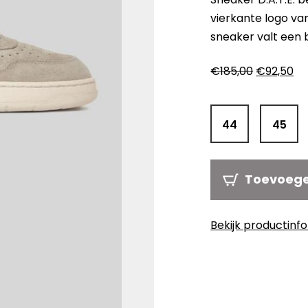
vierkante logo van
sneaker valt een b
Oorspronk
Hu
€
185,00
€
92,50
prijs
pri
was:
is:
€185,00.
€9
44
45
Toevoeg
Bekijk productinf