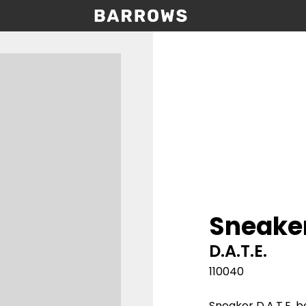
Sneaker
D.A.T.E.
110040
Sneaker D.A.T.E. 