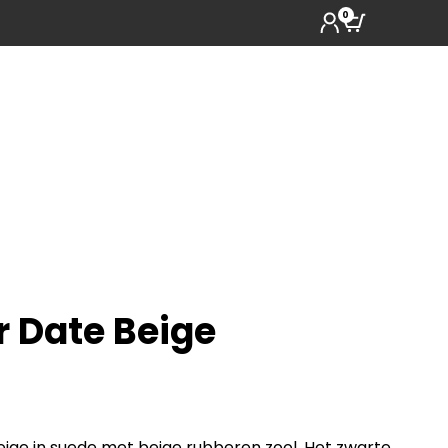
0
 Date Beige
beige in suede met beige rubberen zool. Het zwarte