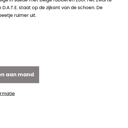
 D.A.T.E. staat op de zijkant van de schoen. De
eetje ruimer uit.
elijke
idige
js
2,50.
en aan mand
ormatie