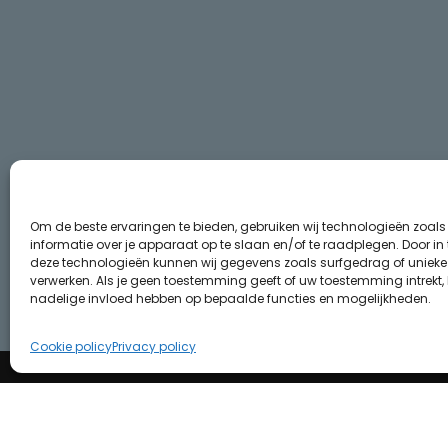
Om de beste ervaringen te bieden, gebruiken wij technologieën zoal
informatie over je apparaat op te slaan en/of te raadplegen. Door i
deze technologieën kunnen wij gegevens zoals surfgedrag of unieke I
verwerken. Als je geen toestemming geeft of uw toestemming intrekt, 
nadelige invloed hebben op bepaalde functies en mogelijkheden.
Cookie policy
Privacy policy