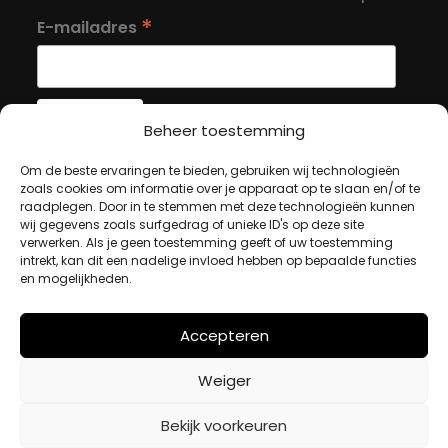
*
E-mailadres
Beheer toestemming
Om de beste ervaringen te bieden, gebruiken wij technologieën
MIJN ACCOUNT
zoals cookies om informatie over je apparaat op te slaan en/of te
raadplegen. Door in te stemmen met deze technologieën kunnen
wij gegevens zoals surfgedrag of unieke ID's op deze site
Winkelwagen
verwerken. Als je geen toestemming geeft of uw toestemming
intrekt, kan dit een nadelige invloed hebben op bepaalde functies
Afrekenen
en mogelijkheden.
Mijn account
Accepteren
BETAALMETHODES
Weiger
iDeal
Bekijk voorkeuren