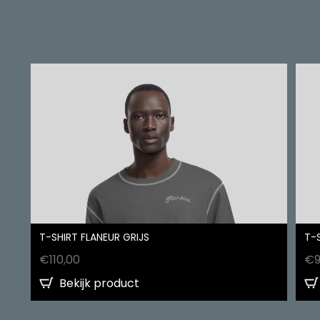
T-SHIRT FLANEUR GRIJS
T-
€
110,00
€
Bekijk product