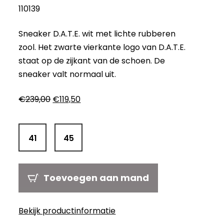
110139
Sneaker D.A.T.E. wit met lichte rubberen
zool. Het zwarte vierkante logo van D.A.T.E.
staat op de zijkant van de schoen. De
sneaker valt normaal uit.
Oorspronkelijke
Huidige
€
239,00
€
119,50
prijs
prijs
was:
is:
€239,00.
€119,50.
41
45
Toevoegen aan mand
Bekijk productinformatie