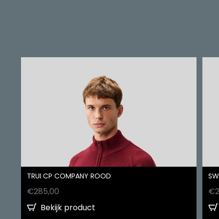
TRUI CP COMPANY ROOD
SW
€
285,00
€
Bekijk product