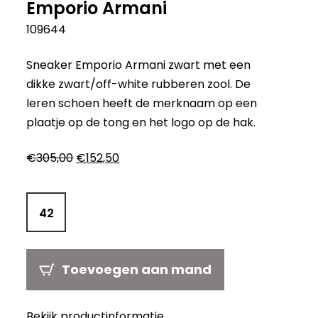
Emporio Armani
109644
Sneaker Emporio Armani zwart met een
dikke zwart/off-white rubberen zool. De
leren schoen heeft de merknaam op een
plaatje op de tong en het logo op de hak.
Oorspronkelijke
Huidige
€
305,00
€
152,50
prijs
prijs
was:
is:
€305,00.
€152,50.
42
Toevoegen aan mand
Bekijk productinformatie