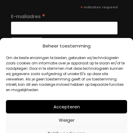
*
indicates required
*
E-mailadres
Beheer toestemming
Om de beste ervaringen te bieden, gebruiken wij technologieën
MIJN ACCOUNT
zoals cookies om informatie over je apparaat op te slaan en/of te
raadplegen. Door in te stemmen met deze technologieën kunnen
wij gegevens zoals surfgedrag of unieke ID's op deze site
verwerken. Als je geen toestemming geeft of uw toestemming
Winkelwagen
intrekt, kan dit een nadelige invloed hebben op bepaalde functies
Afrekenen
en mogelijkheden.
Mijn account
Accepteren
BETAALMETHODES
Weiger