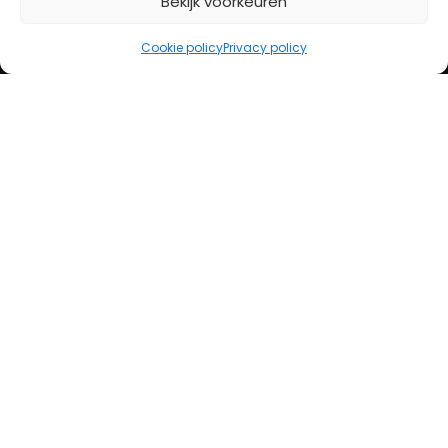
Bekijk voorkeuren
iDeal
Bancontact
Cookie policy
Privacy policy
Creditcard
Openingstijden
Maandag
13:00 – 18:00
Dinsdag
10:00 – 18:00
Woensdag
10:00 – 18:00
Donderdag
10:00 – 18:00
Vrijdag
10:00 – 20:00
Zaterdag
10:00 – 17:00
Zondag (laatste vd maand)
12:00 – 17:00
Adres
Steenweg 50
5707 CH Helmond