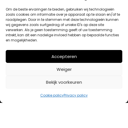
MIJN ACCOUNT
Om de beste ervaringen te bieden, gebruiken wij technologieën
zoals cookies om informatie over je apparaat op te slaan en/of te
raadplegen. Door in te stemmen met deze technologieën kunnen
Winkelwagen
wij gegevens zoals surfgedrag of unieke ID's op deze site
Afrekenen
verwerken. Als je geen toestemming geeft of uw toestemming
intrekt, kan dit een nadelige invloed hebben op bepaalde functies
Mijn account
en mogelijkheden.
BETAALMETHODES
Accepteren
Weiger
iDeal
Bancontact
Bekijk voorkeuren
Creditcard
Cookie policy
Privacy policy
Openingstijden
Maandag
13:00 – 18:00
Dinsdag
10:00 – 18:00