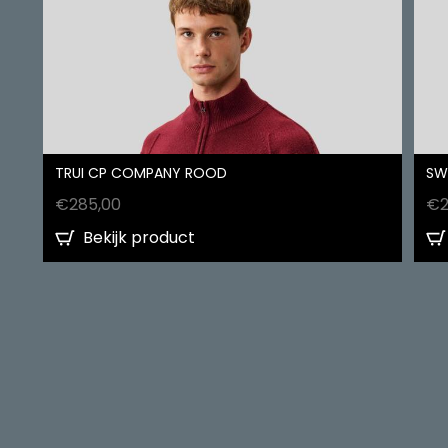
TRUI CP COMPANY ROOD
SW
€
285,00
€
Bekijk product