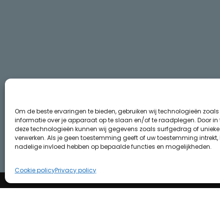
Om de beste ervaringen te bieden, gebruiken wij technologieën zoal
informatie over je apparaat op te slaan en/of te raadplegen. Door i
deze technologieën kunnen wij gegevens zoals surfgedrag of unieke I
verwerken. Als je geen toestemming geeft of uw toestemming intrekt, 
nadelige invloed hebben op bepaalde functies en mogelijkheden.
Cookie policy
Privacy policy