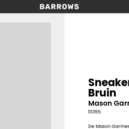
Sneake
Bruin
Mason Gar
111355
De Mason Garments