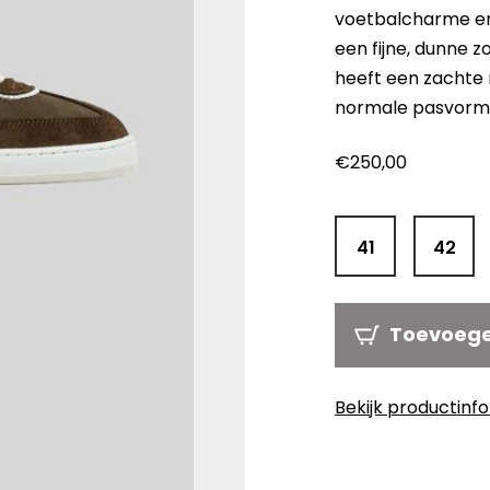
voetbalcharme en 
een fijne, dunne 
heeft een zachte
normale pasvorm
€
250,00
41
42
Toevoeg
Bekijk productinf