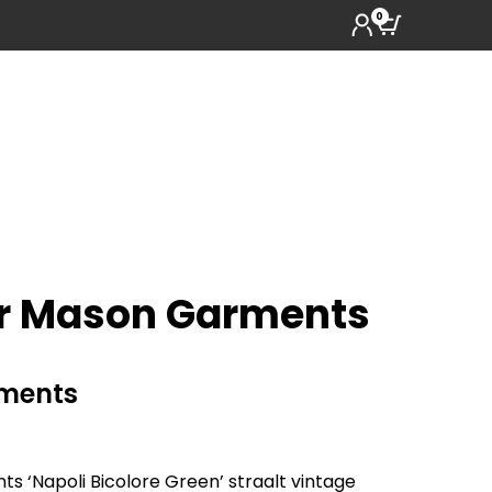
0
r Mason Garments
ments
 ‘Napoli Bicolore Green’ straalt vintage