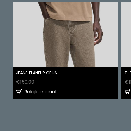
JEANS FLANEUR GRIJS
T-S
€
150,00
€
1
Bekijk product