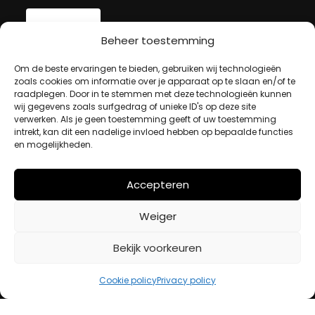
Beheer toestemming
MIJN ACCOUNT
Om de beste ervaringen te bieden, gebruiken wij technologieën
zoals cookies om informatie over je apparaat op te slaan en/of te
raadplegen. Door in te stemmen met deze technologieën kunnen
wij gegevens zoals surfgedrag of unieke ID's op deze site
Winkelwagen
verwerken. Als je geen toestemming geeft of uw toestemming
Afrekenen
intrekt, kan dit een nadelige invloed hebben op bepaalde functies
Mijn account
en mogelijkheden.
Accepteren
BETAALMETHODES
Weiger
iDeal
Bekijk voorkeuren
Bancontact
Creditcard
Cookie policy
Privacy policy
Openingstijden