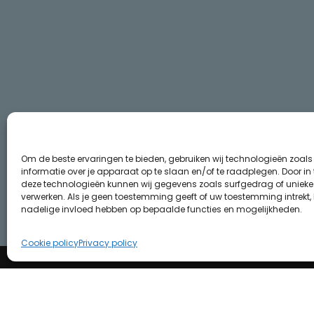
Om de beste ervaringen te bieden, gebruiken wij technologieën zoal
informatie over je apparaat op te slaan en/of te raadplegen. Door i
deze technologieën kunnen wij gegevens zoals surfgedrag of unieke I
verwerken. Als je geen toestemming geeft of uw toestemming intrekt, 
nadelige invloed hebben op bepaalde functies en mogelijkheden.
Cookie policy
Privacy policy