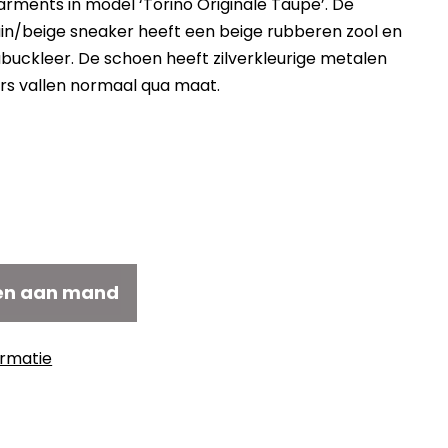
ments in model ‘Torino Originale Taupe’. De
uin/beige sneaker heeft een beige rubberen zool en
buckleer. De schoen heeft zilverkleurige metalen
ers vallen normaal qua maat.
elijke
uidige
ijs
:
149,50.
en aan mand
ormatie