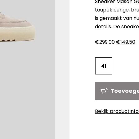
Sneaker Mason Gar
taupekleurige, br
is gemaakt van nu
details. De sneak
Oorspronk
H
€
299,00
€
149,50
prijs
pr
was:
is
€299,00.
€
41
Toevoeg
Bekijk productinf