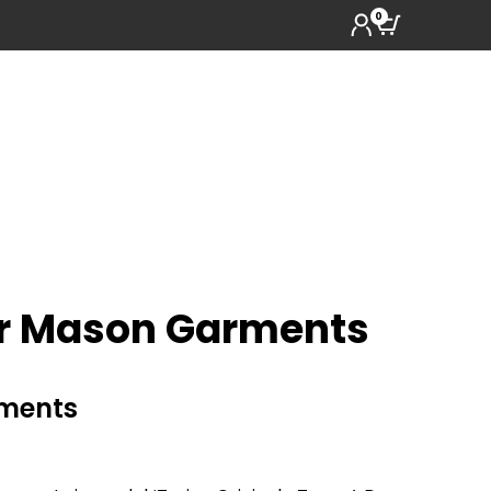
0
r Mason Garments
ments