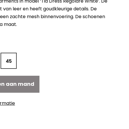
ments in model ‘Tia Dress Regolare White’. De
 van leer en heeft goudkleurige details. De
een zachte mesh binnenvoering. De schoenen
ua maat.
kelijke
uidige
ijs
:
199,50.
45
en aan mand
ormatie