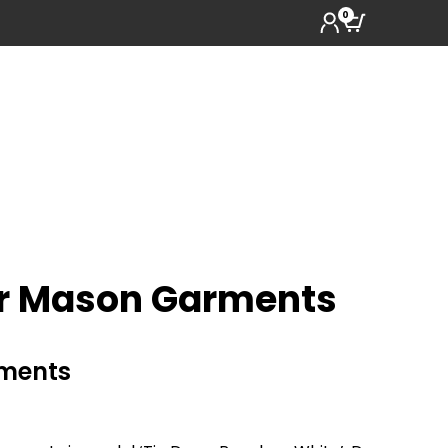
0
r Mason Garments
ments