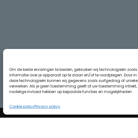
Om de beste ervaringen te bieden, gebruiken wij technologieën zoal
informatie over je apparaat op te slaan en/of te raadplegen. Door i
deze technologieën kunnen wij gegevens zoals surfgedrag of unieke I
verwerken. Als je geen toestemming geeft of uw toestemming intrekt, 
nadelige invloed hebben op bepaalde functies en mogelijkheden.
Cookie policy
Privacy policy