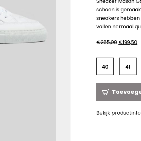
Sneaker Mason Gar
schoen is gemaakt
sneakers hebben 
vallen normaal q
Oorspron
H
€
285,00
€
199,50
prijs
pr
was:
is
€285,00.
€
40
41
Toevoeg
Bekijk productinf