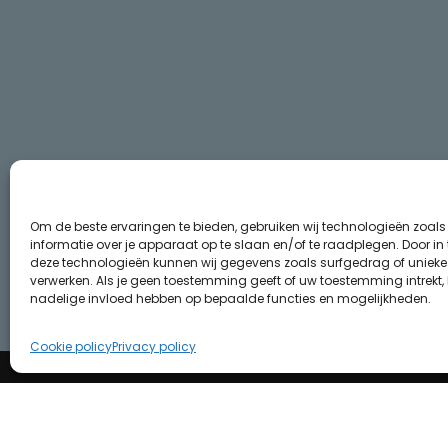
Om de beste ervaringen te bieden, gebruiken wij technologieën zoal
informatie over je apparaat op te slaan en/of te raadplegen. Door i
deze technologieën kunnen wij gegevens zoals surfgedrag of unieke I
verwerken. Als je geen toestemming geeft of uw toestemming intrekt, 
nadelige invloed hebben op bepaalde functies en mogelijkheden.
Cookie policy
Privacy policy