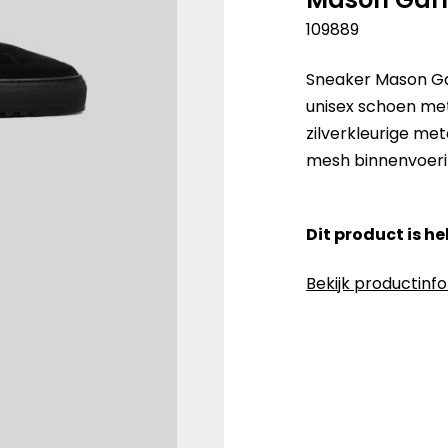
109889
Sneaker Mason Gar
unisex schoen met
zilverkleurige me
mesh binnenvoeri
Dit product is h
Bekijk productinf