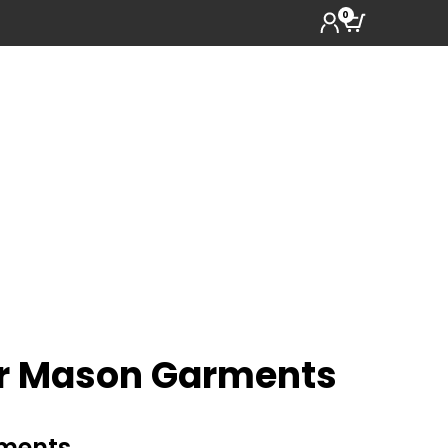
0
r Mason Garments
ments