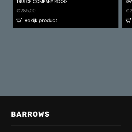
TRUI CP COMPANY ROOD
SW
€
285,00
€
Bekijk product