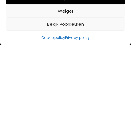
BETAALMETHODES
Weiger
Bekijk voorkeuren
iDeal
Bancontact
Cookie policy
Privacy policy
Creditcard
Openingstijden
Maandag
13:00 – 18:00
Dinsdag
10:00 – 18:00
Woensdag
10:00 – 18:00
Donderdag
10:00 – 18:00
Vrijdag
10:00 – 20:00
Zaterdag
10:00 – 17:00
Zondag (laatste vd maand)
12:00 – 17:00