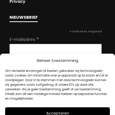
Privacy
NIEUWSBRIEF
*
indicates required
*
E-mailadres
Beheer toestemming
Om de beste ervaringen te bieden, gebruiken wij technologieën
zoals cookies om informatie over je apparaat op te slaan en/of te
MIJN ACCOUNT
raadplegen. Door in te stemmen met deze technologieën kunnen
wij gegevens zoals surfgedrag of unieke ID's op deze site
verwerken. Als je geen toestemming geeft of uw toestemming
intrekt, kan dit een nadelige invloed hebben op bepaalde functies
Winkelwagen
en mogelijkheden.
Afrekenen
Mijn account
Accepteren