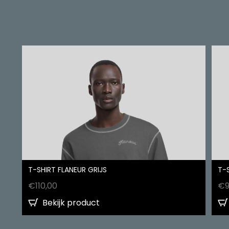
T-SHIRT FLANEUR GRIJS
T-
€
110,00
€
Bekijk product