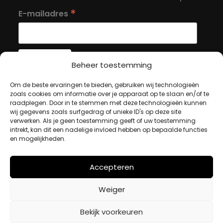
*
E-mailadres
Beheer toestemming
Om de beste ervaringen te bieden, gebruiken wij technologieën
MIJN ACCOUNT
zoals cookies om informatie over je apparaat op te slaan en/of te
raadplegen. Door in te stemmen met deze technologieën kunnen
wij gegevens zoals surfgedrag of unieke ID's op deze site
Winkelwagen
verwerken. Als je geen toestemming geeft of uw toestemming
intrekt, kan dit een nadelige invloed hebben op bepaalde functies
Afrekenen
en mogelijkheden.
Mijn account
Accepteren
BETAALMETHODES
Weiger
iDeal
Bekijk voorkeuren