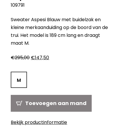
109791
Sweater Aspesi Blauw met buidelzak en
kleine merkaanduiding op de boord van de
trui. Het model is 189 cm lang en draagt
maat M.
Oorspronkelijke
Huidige
€
295,00
€
147,50
prijs
prijs
was:
is:
€295,00.
€147,50.
M
Toevoegen aan mand
Bekijk productinformatie