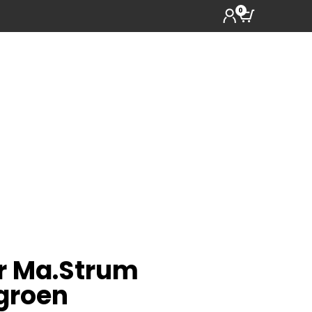
0
r Ma.Strum
groen