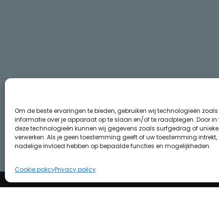
Om de beste ervaringen te bieden, gebruiken wij technologieën zoal
informatie over je apparaat op te slaan en/of te raadplegen. Door i
deze technologieën kunnen wij gegevens zoals surfgedrag of unieke I
verwerken. Als je geen toestemming geeft of uw toestemming intrekt, 
nadelige invloed hebben op bepaalde functies en mogelijkheden.
Cookie policy
Privacy policy