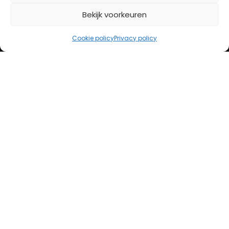
Bekijk voorkeuren
iDeal
Bancontact
Cookie policy
Privacy policy
Creditcard
Openingstijden
Maandag
13:00 – 18:00
Dinsdag
10:00 – 18:00
Woensdag
10:00 – 18:00
Donderdag
10:00 – 18:00
Vrijdag
10:00 – 20:00
Zaterdag
10:00 – 17:00
Zondag (laatste vd maand)
12:00 – 17:00
Adres
Steenweg 50