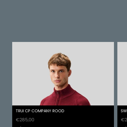
TRUI CP COMPANY ROOD
SW
€
285,00
€