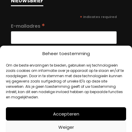
NIEUWSBRIEF
*
indicates required
*
E-mailadres
Beheer toestemming
Om de beste ervaringen te bieden, gebruiken wij technologieën
MIJN ACCOUNT
zoals cookies om informatie over je apparaat op te slaan en/of te
raadplegen. Door in te stemmen met deze technologieën kunnen
wij gegevens zoals surfgedrag of unieke ID's op deze site
verwerken. Als je geen toestemming geeft of uw toestemming
Winkelwagen
intrekt, kan dit een nadelige invloed hebben op bepaalde functies
Afrekenen
en mogelijkheden.
Mijn account
Accepteren
BETAALMETHODES
Weiger