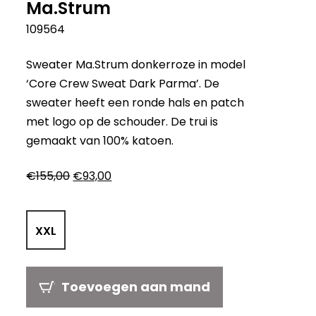
Ma.Strum
109564
Sweater Ma.Strum donkerroze in model
‘Core Crew Sweat Dark Parma’. De
sweater heeft een ronde hals en patch
met logo op de schouder. De trui is
gemaakt van 100% katoen.
Oorspronkelijke
Huidige
€
155,00
€
93,00
prijs
prijs
was:
is:
€155,00.
€93,00.
XXL
Toevoegen aan mand