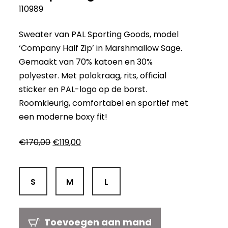
110989
Sweater van PAL Sporting Goods, model
‘Company Half Zip’ in Marshmallow Sage.
Gemaakt van 70% katoen en 30%
polyester. Met polokraag, rits, official
sticker en PAL-logo op de borst.
Roomkleurig, comfortabel en sportief met
een moderne boxy fit!
Oorspronkelijke
Huidige
€
170,00
€
119,00
prijs
prijs
was:
is:
€170,00.
€119,00.
S
M
L
Toevoegen aan mand