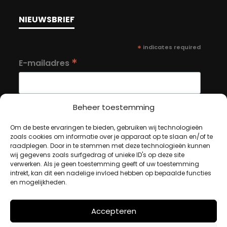
NIEUWSBRIEF
*
indicates required
*
E-mailadres
Beheer toestemming
Om de beste ervaringen te bieden, gebruiken wij technologieën
MIJN ACCOUNT
zoals cookies om informatie over je apparaat op te slaan en/of te
raadplegen. Door in te stemmen met deze technologieën kunnen
wij gegevens zoals surfgedrag of unieke ID's op deze site
verwerken. Als je geen toestemming geeft of uw toestemming
Winkelwagen
intrekt, kan dit een nadelige invloed hebben op bepaalde functies
en mogelijkheden.
Afrekenen
Mijn account
Accepteren