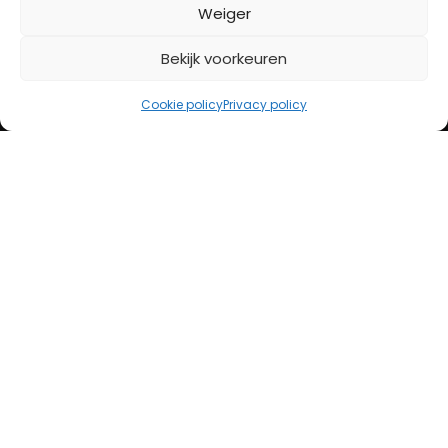
BETAALMETHODES
Weiger
Bekijk voorkeuren
iDeal
Bancontact
Cookie policy
Privacy policy
Creditcard
Openingstijden
Maandag
13:00 – 18:00
Dinsdag
10:00 – 18:00
Woensdag
10:00 – 18:00
Donderdag
10:00 – 18:00
Vrijdag
10:00 – 20:00
Zaterdag
10:00 – 17:00
Zondag (laatste vd maand)
12:00 – 17:00
Adres