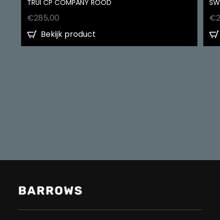
TRUI CP COMPANY ROOD
SW
€
285,00
€
Bekijk product