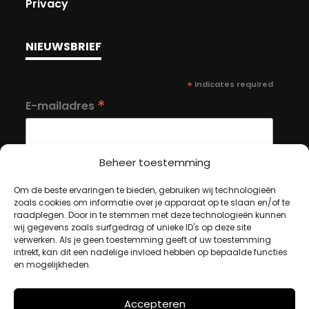
Privacy
NIEUWSBRIEF
*
indicates required
*
E-mailadres
Beheer toestemming
Om de beste ervaringen te bieden, gebruiken wij technologieën
zoals cookies om informatie over je apparaat op te slaan en/of te
MIJN ACCOUNT
raadplegen. Door in te stemmen met deze technologieën kunnen
wij gegevens zoals surfgedrag of unieke ID's op deze site
verwerken. Als je geen toestemming geeft of uw toestemming
intrekt, kan dit een nadelige invloed hebben op bepaalde functies
Winkelwagen
en mogelijkheden.
Afrekenen
Mijn account
Accepteren