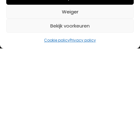
BETAALMETHODES
Weiger
Bekijk voorkeuren
iDeal
Bancontact
Cookie policy
Privacy policy
Creditcard
Openingstijden
Maandag
13:00 – 18:00
Dinsdag
10:00 – 18:00
Woensdag
10:00 – 18:00
Donderdag
10:00 – 18:00
Vrijdag
10:00 – 20:00
Zaterdag
10:00 – 17:00
Zondag (laatste vd maand)
12:00 – 17:00