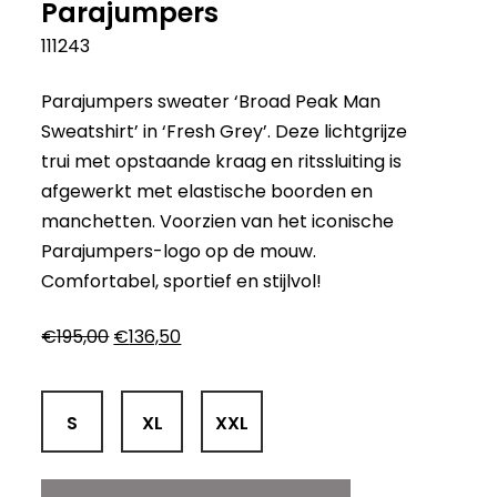
Parajumpers
111243
Parajumpers sweater ‘Broad Peak Man
Sweatshirt’ in ‘Fresh Grey’. Deze lichtgrijze
trui met opstaande kraag en ritssluiting is
afgewerkt met elastische boorden en
manchetten. Voorzien van het iconische
Parajumpers-logo op de mouw.
Comfortabel, sportief en stijlvol!
Oorspronkelijke
Huidige
€
195,00
€
136,50
prijs
prijs
was:
is:
€195,00.
€136,50.
S
XL
XXL