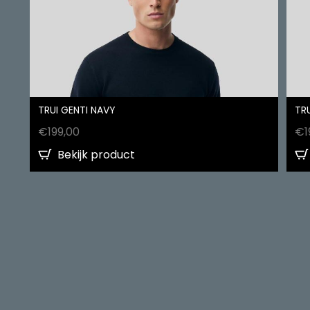
TRUI GENTI NAVY
TRU
€
199,00
€
1
Bekijk product