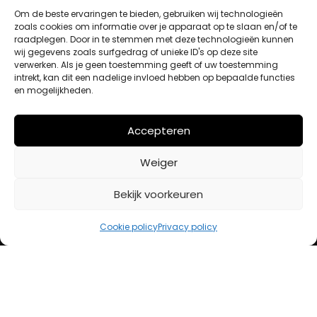
Om de beste ervaringen te bieden, gebruiken wij technologieën
zoals cookies om informatie over je apparaat op te slaan en/of te
raadplegen. Door in te stemmen met deze technologieën kunnen
Winkelwagen
wij gegevens zoals surfgedrag of unieke ID's op deze site
Afrekenen
verwerken. Als je geen toestemming geeft of uw toestemming
Mijn account
intrekt, kan dit een nadelige invloed hebben op bepaalde functies
en mogelijkheden.
BETAALMETHODES
Accepteren
Weiger
iDeal
Bancontact
Bekijk voorkeuren
Creditcard
Cookie policy
Privacy policy
Openingstijden
Maandag
13:00 – 18:00
Dinsdag
10:00 – 18:00
Woensdag
10:00 – 18:00