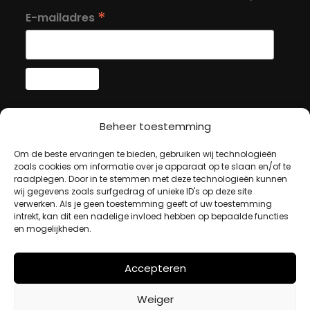
*
E-mailadres
MIJN ACCOUNT
Beheer toestemming
Om de beste ervaringen te bieden, gebruiken wij technologieën
Winkelwagen
zoals cookies om informatie over je apparaat op te slaan en/of te
raadplegen. Door in te stemmen met deze technologieën kunnen
Afrekenen
wij gegevens zoals surfgedrag of unieke ID's op deze site
Mijn account
verwerken. Als je geen toestemming geeft of uw toestemming
intrekt, kan dit een nadelige invloed hebben op bepaalde functies
en mogelijkheden.
BETAALMETHODES
Accepteren
iDeal
Weiger
Bancontact