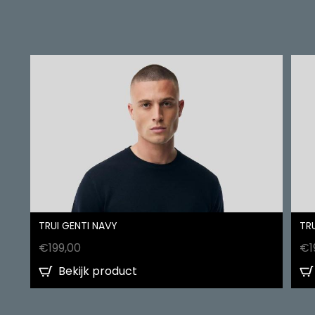
TRUI GENTI NAVY
TRU
€
199,00
€
1
Bekijk product