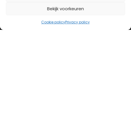
Creditcard
Bekijk voorkeuren
Openingstijden
Cookie policy
Privacy policy
Maandag
13:00 – 18:00
Dinsdag
10:00 – 18:00
Woensdag
10:00 – 18:00
Donderdag
10:00 – 18:00
Vrijdag
10:00 – 20:00
Zaterdag
10:00 – 17:00
Zondag (laatste vd maand)
12:00 – 17:00
Adres
Steenweg 50
5707 CH Helmond