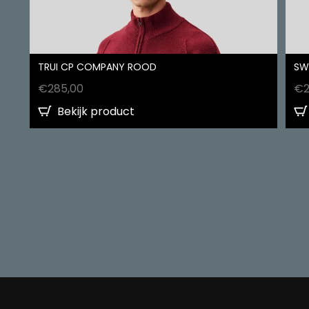
TRUI CP COMPANY ROOD
SW
€
285,00
€
Bekijk product