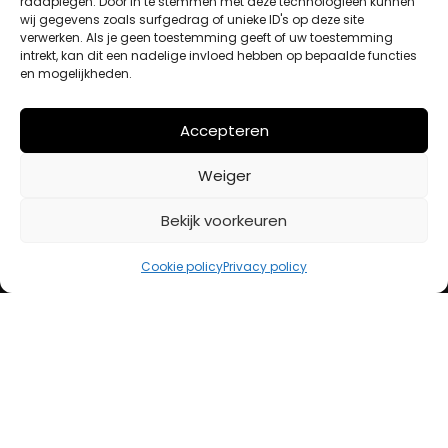
raadplegen. Door in te stemmen met deze technologieën kunnen
wij gegevens zoals surfgedrag of unieke ID's op deze site
Afrekenen
verwerken. Als je geen toestemming geeft of uw toestemming
Mijn account
intrekt, kan dit een nadelige invloed hebben op bepaalde functies
en mogelijkheden.
BETAALMETHODES
Accepteren
Weiger
iDeal
Bancontact
Bekijk voorkeuren
Creditcard
Openingstijden
Cookie policy
Privacy policy
Maandag
13:00 – 18:00
Dinsdag
10:00 – 18:00
Woensdag
10:00 – 18:00
Donderdag
10:00 – 18:00
Vrijdag
10:00 – 20:00