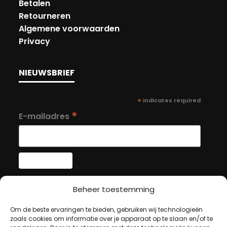
Betalen
Retourneren
Algemene voorwaarden
Privacy
NIEUWSBRIEF
*
indicates required
*
E-mailadres
Beheer toestemming
MIJN ACCOUNT
Om de beste ervaringen te bieden, gebruiken wij technologieën
zoals cookies om informatie over je apparaat op te slaan en/of te
Winkelwagen